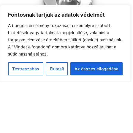
Fontosnak tartjuk az adatok védelmét
Gyermekorvosi értesítés
A böngészési élmény fokozása, a személyre szabott
Szabadság miatt a gyermekorvosi rendelés az alábbiak szerint
változik: 2026.
hirdetések vagy tartalmak megjelenítése, valamint a
forgalom elemzése érdekében sütiket (cookie) használunk.
A "Mindet elfogadom" gombra kattintva hozzájárulhat a
sütik használatához.
Testreszabás
Elutasít
Az összes elfogadása