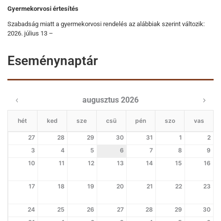
Gyermekorvosi értesítés
Szabadság miatt a gyermekorvosi rendelés az alábbiak szerint változik:
2026. július 13 –
Eseménynaptár
augusztus 2026
hét
ked
sze
csü
pén
szo
vas
27
28
29
30
31
1
2
3
4
5
6
7
8
9
10
11
12
13
14
15
16
17
18
19
20
21
22
23
24
25
26
27
28
29
30