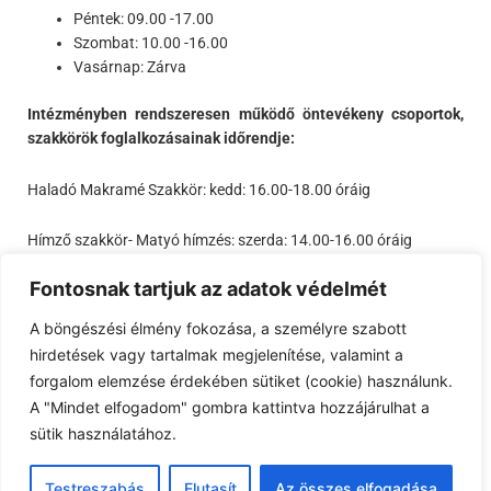
Péntek: 09.00 -17.00
Szombat: 10.00 -16.00
Vasárnap: Zárva
Intézményben rendszeresen működő öntevékeny csoportok,
szakkörök foglalkozásainak időrendje:
Haladó Makramé Szakkör: kedd: 16.00-18.00 óráig
Hímző szakkör- Matyó hímzés: szerda: 14.00-16.00 óráig
Fontosnak tartjuk az adatok védelmét
Zseníliafonalas Horgolás: szombat: 14.00-16.00 óráig
A böngészési élmény fokozása, a személyre szabott
Szövés kereten Szakkör: péntek: 16.00-18.00 óráig
hirdetések vagy tartalmak megjelenítése, valamint a
forgalom elemzése érdekében sütiket (cookie) használunk.
Ringató: Tislér Móni vezetésével szombat: 10.00-11.00 óráig
A "Mindet elfogadom" gombra kattintva hozzájárulhat a
sütik használatához.
Őrségi Baráti Kar:
Testreszabás
Elutasít
Az összes elfogadása