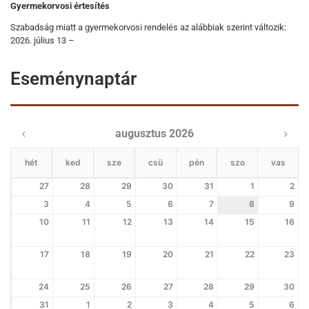
Gyermekorvosi értesítés
Szabadság miatt a gyermekorvosi rendelés az alábbiak szerint változik:
2026. július 13 –
Eseménynaptár
augusztus 2026
hét
ked
sze
csü
pén
szo
vas
27
28
29
30
31
1
2
3
4
5
6
7
8
9
10
11
12
13
14
15
16
17
18
19
20
21
22
23
24
25
26
27
28
29
30
31
1
2
3
4
5
6