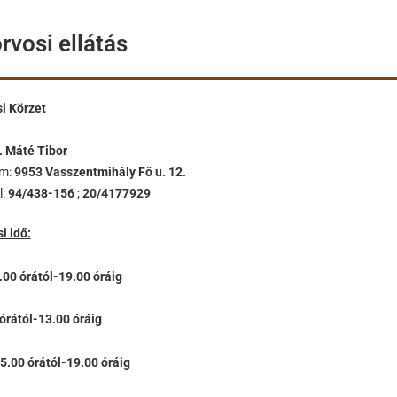
rvosi ellátás
i Körzet
. Máté Tibor
ím:
9953 Vasszentmihály Fő u. 12.
l:
94/438-156
;
20/4177929
i idő:
.00 órától-19.00 óráig
órától-13.00 óráig
5.00 órától-19.00 óráig