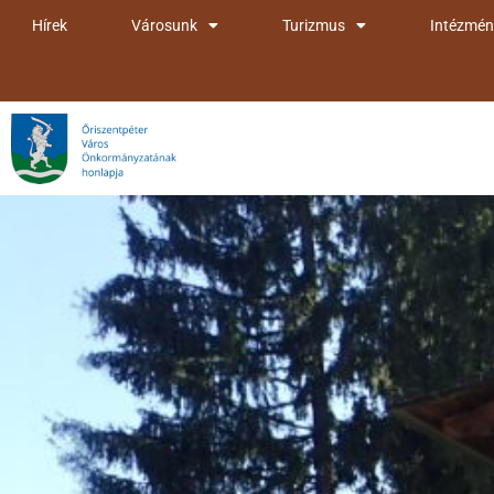
Skip
Hírek
Városunk
Turizmus
Intézmén
to
content