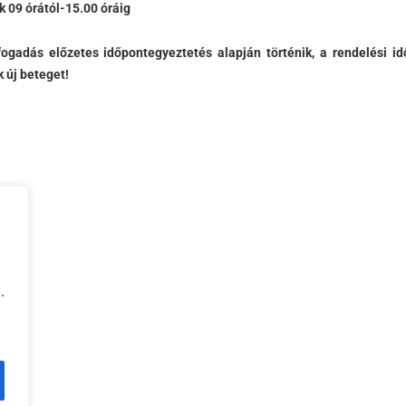
k 09 órától-15.00 óráig
ogadás előzetes időpontegyeztetés alapján történik, a rendelési i
 új beteget!
.