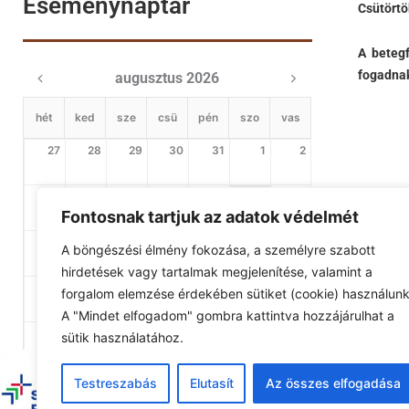
Eseménynaptár
Csütörtö
A betegf
fogadnak
augusztus 2026
hét
ked
sze
csü
pén
szo
vas
27
28
29
30
31
1
2
3
4
5
6
7
8
9
Fontosnak tartjuk az adatok védelmét
10
11
12
13
14
15
16
A böngészési élmény fokozása, a személyre szabott
hirdetések vagy tartalmak megjelenítése, valamint a
17
18
19
20
21
22
23
forgalom elemzése érdekében sütiket (cookie) használunk
A "Mindet elfogadom" gombra kattintva hozzájárulhat a
24
25
26
27
28
29
30
sütik használatához.
31
1
2
3
4
5
6
Testreszabás
Elutasít
Az összes elfogadása