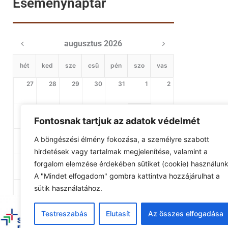
Eseménynaptár
augusztus 2026
hét
ked
sze
csü
pén
szo
vas
27
28
29
30
31
1
2
3
4
5
6
7
8
9
Fontosnak tartjuk az adatok védelmét
10
11
12
13
14
15
16
A böngészési élmény fokozása, a személyre szabott
hirdetések vagy tartalmak megjelenítése, valamint a
17
18
19
20
21
22
23
forgalom elemzése érdekében sütiket (cookie) használunk
A "Mindet elfogadom" gombra kattintva hozzájárulhat a
24
25
26
27
28
29
30
sütik használatához.
31
1
2
3
4
5
6
Testreszabás
Elutasít
Az összes elfogadása