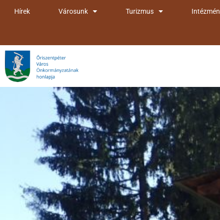
Skip
Hírek
Városunk
Turizmus
Intézmén
to
content