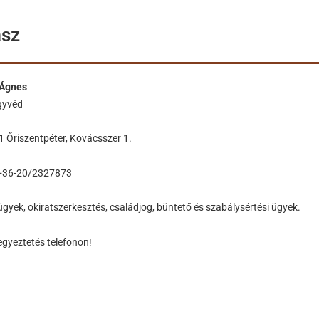
sz
r Ágnes
gyvéd
1 Őriszentpéter, Kovácsszer 1.
 +36-20/2327873
gyek, okiratszerkesztés, családjog, büntető és szabálysértési ügyek.
egyeztetés telefonon!