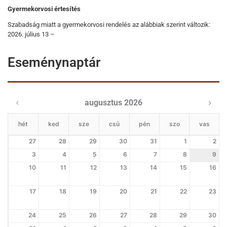
Gyermekorvosi értesítés
Szabadság miatt a gyermekorvosi rendelés az alábbiak szerint változik:
2026. július 13 –
Eseménynaptár
augusztus 2026
hét
ked
sze
csü
pén
szo
vas
27
28
29
30
31
1
2
3
4
5
6
7
8
9
10
11
12
13
14
15
16
17
18
19
20
21
22
23
24
25
26
27
28
29
30