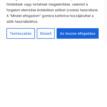
hirdetések vagy tartalmak megjelenítése, valamint a
forgalom elemzése érdekében sütiket (cookie) használunk.
A "Mindet elfogadom" gombra kattintva hozzájárulhat a
sütik használatához.
Testreszabás
Elutasít
Az összes elfogadása
Gyermekorvosi értesítés
Szabadság miatt a gyermekorvosi rendelés az alábbiak szerint
változik: 2026.