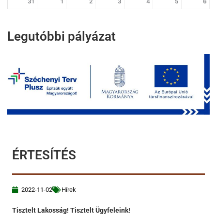
31
1
2
3
4
5
6
Legutóbbi pályázat
ÉRTESÍTÉS
2022-11-02
Hírek
Tisztelt Lakosság! Tisztelt Ügyfeleink!