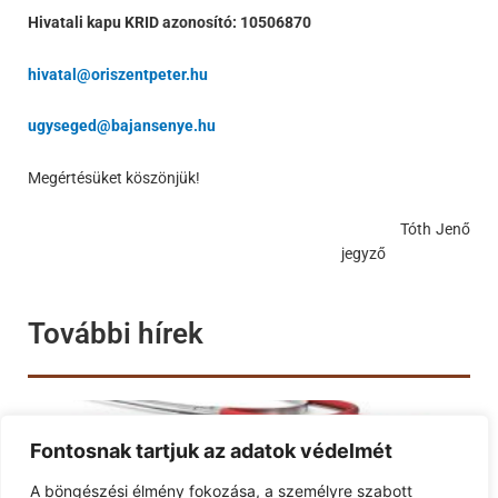
Hivatali kapu KRID azonosító: 10506870
hivatal@oriszentpeter.hu
ugyseged@bajansenye.hu
Megértésüket köszönjük!
Tóth Jenő
jegyző
További hírek
Fontosnak tartjuk az adatok védelmét
A böngészési élmény fokozása, a személyre szabott