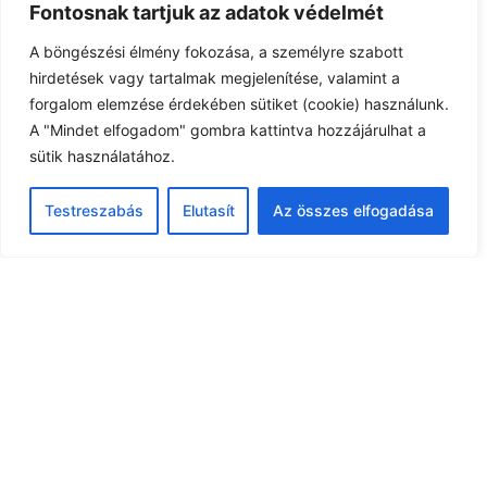
Fontosnak tartjuk az adatok védelmét
hulladékszállítás
A böngészési élmény fokozása, a személyre szabott
hirdetések vagy tartalmak megjelenítése, valamint a
forgalom elemzése érdekében sütiket (cookie) használunk.
Esemény kezdete: május 17, 2024
A "Mindet elfogadom" gombra kattintva hozzájárulhat a
Esemény időpont:
sütik használatához.
Testreszabás
Elutasít
Az összes elfogadása