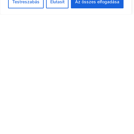
Testreszabás
Elutasít
Az összes elfogadása