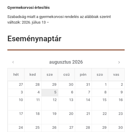
Gyermekorvosi értesítés
Szabadság miatt a gyermekorvosi rendelés az alábbiak szerint
változik: 2026. július 13 –
Eseménynaptár
augusztus 2026
hét
ked
sze
csü
pén
szo
vas
27
28
29
30
31
1
2
3
4
5
6
7
8
9
10
11
12
13
14
15
16
17
18
19
20
21
22
23
24
25
26
27
28
29
30