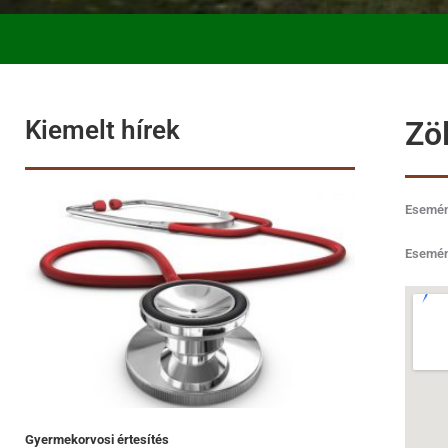
Kiemelt hírek
Zö
Esemén
Esemén
Gyermekorvosi értesítés