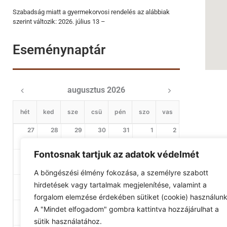
Szabadság miatt a gyermekorvosi rendelés az alábbiak
szerint változik: 2026. július 13 –
Eseménynaptár
augusztus 2026
hét
ked
sze
csü
pén
szo
vas
27
28
29
30
31
1
2
Fontosnak tartjuk az adatok védelmét
3
4
5
6
7
8
9
A böngészési élmény fokozása, a személyre szabott
10
11
12
13
14
15
16
hirdetések vagy tartalmak megjelenítése, valamint a
forgalom elemzése érdekében sütiket (cookie) használunk
17
18
19
20
21
22
23
A "Mindet elfogadom" gombra kattintva hozzájárulhat a
sütik használatához.