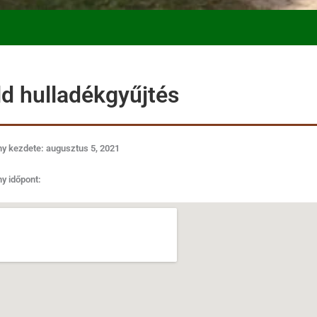
ld hulladékgyűjtés
y kezdete: augusztus 5, 2021
y időpont: