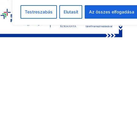
24
25
26
27
28
29
30
Testreszabás
Elutasít
Az összes elfogadása
31
1
2
3
4
5
6
Legutóbbi pályázat