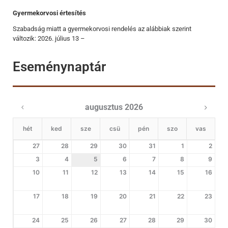
Gyermekorvosi értesítés
Szabadság miatt a gyermekorvosi rendelés az alábbiak szerint
változik: 2026. július 13 –
Eseménynaptár
augusztus 2026
hét
ked
sze
csü
pén
szo
vas
27
28
29
30
31
1
2
3
4
5
6
7
8
9
10
11
12
13
14
15
16
17
18
19
20
21
22
23
24
25
26
27
28
29
30