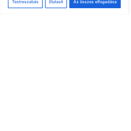
Testreszabás
Elutasít
Az összes elfogadása