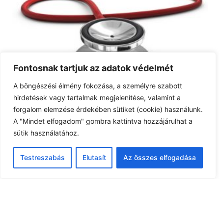
Fontosnak tartjuk az adatok védelmét
A böngészési élmény fokozása, a személyre szabott
Gyermekorvosi értesítés
hirdetések vagy tartalmak megjelenítése, valamint a
Szabadság miatt a gyermekorvosi rendelés az alábbiak szerint
forgalom elemzése érdekében sütiket (cookie) használunk.
változik: 2026.
A "Mindet elfogadom" gombra kattintva hozzájárulhat a
sütik használatához.
Testreszabás
Elutasít
Az összes elfogadása