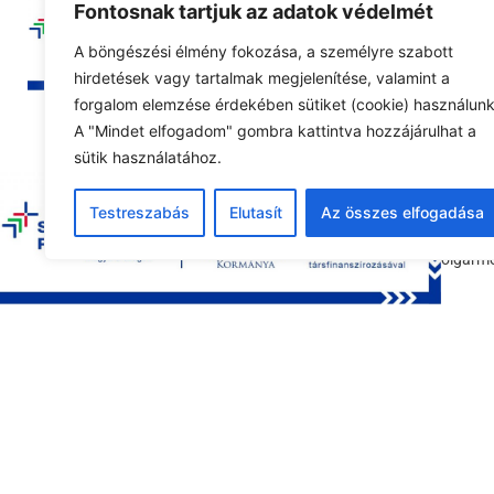
Fontosnak tartjuk az adatok védelmét
Az igény
kezelhes
A böngészési élmény fokozása, a személyre szabott
hirdetések vagy tartalmak megjelenítése, valamint a
Felhívjuk
forgalom elemzése érdekében sütiket (cookie) használunk
A "Mindet elfogadom" gombra kattintva hozzájárulhat a
Az igény
sütik használatához.
támogat
Testreszabás
Elutasít
Az összes elfogadása
Őr Zolt
polgárme
Tová