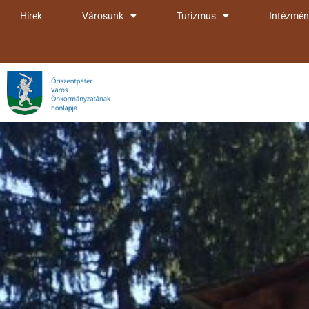
Skip
Hírek
Városunk
Turizmus
Intézmén
to
content