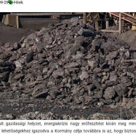
09-29
Hírek
ult gazdasági helyzet, energiakrízis nagy erőfeszítést kíván meg mi
 lehetőségekhez igazodva a Kormány célja továbbra is az, hogy biztosí