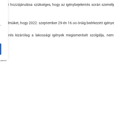
léshez hozzájárulása szükséges, hogy az igénybejelentés során személ
se.
 figyelmüket, hogy 2022. szeptember 29-én 16.oo óráig beérkezett igénye
.
felmérés kizárólag a lakossági igények megismerését szolgálja, nem
ást!
án
ster
bbi hírek