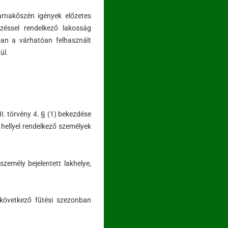
rnakőszén igények előzetes
ezéssel rendelkező lakosság
óan a várhatóan felhasznált
ül.
III. törvény 4. § (1) bekezdése
i hellyel rendelkező személyek
zemély bejelentett lakhelye,
 következő fűtési szezonban