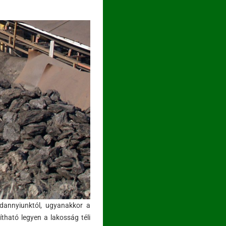
ndannyiunktól, ugyanakkor a
tható legyen a lakosság téli