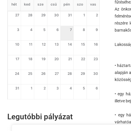
fűtéséhe
hét
ked
sze
csü
pén
szo
vas
Az önkor
27
28
29
30
31
1
2
felmérés
részére 
3
4
5
6
7
8
9
barnakős
10
11
12
13
14
15
16
Lakossági
17
18
19
20
21
22
23
• háztart
alapján a
24
25
26
27
28
29
30
közösség
31
1
2
3
4
5
6
• egy há
illetve b
Legutóbbi pályázat
• egy há
várhatóa