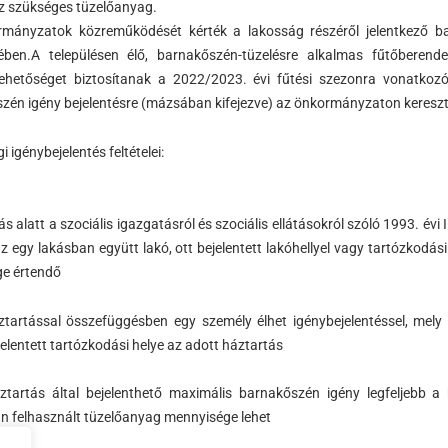
z szükséges tüzelőanyag.
mányzatok közreműködését kérték a lakosság részéről jelentkező ba
ében.A településen élő, barnakőszén-tüzelésre alkalmas fűtőberend
lehetőséget biztosítanak a 2022/2023. évi fűtési szezonra vonatkoz
zén igény bejelentésre (mázsában kifejezve) az önkormányzaton kereszt
 igénybejelentés feltételei:
ás alatt a szociális igazgatásról és szociális ellátásokról szóló 1993. évi 
z egy lakásban együtt lakó, ott bejelentett lakóhellyel vagy tartózkodás
e értendő
ztartással összefüggésben egy személy élhet igénybejelentéssel, mely s
ejelentett tartózkodási helye az adott háztartás
ztartás által bejelenthető maximális barnakőszén igény legfeljebb a
n felhasznált tüzelőanyag mennyisége lehet