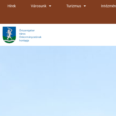
Skip
Hírek
Városunk
Turizmus
Intézmén
to
content