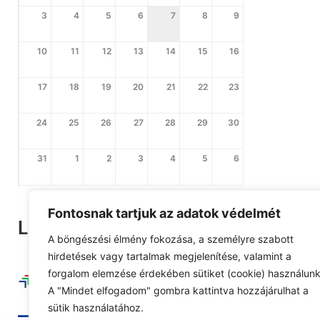
3
4
5
6
7
8
9
10
11
12
13
14
15
16
17
18
19
20
21
22
23
24
25
26
27
28
29
30
31
1
2
3
4
5
6
Fontosnak tartjuk az adatok védelmét
Legutóbbi pályázat
A böngészési élmény fokozása, a személyre szabott
hirdetések vagy tartalmak megjelenítése, valamint a
forgalom elemzése érdekében sütiket (cookie) használunk
A "Mindet elfogadom" gombra kattintva hozzájárulhat a
sütik használatához.