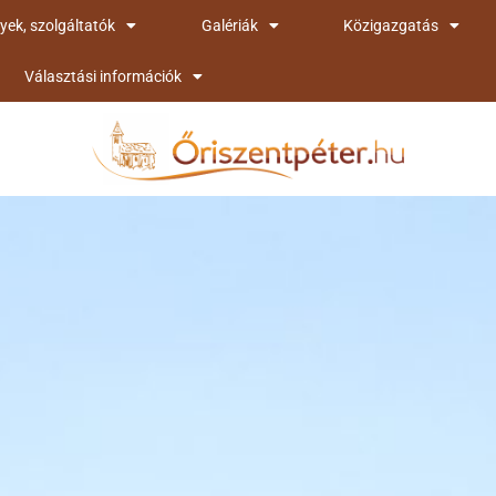
yek, szolgáltatók
Galériák
Közigazgatás
Választási információk