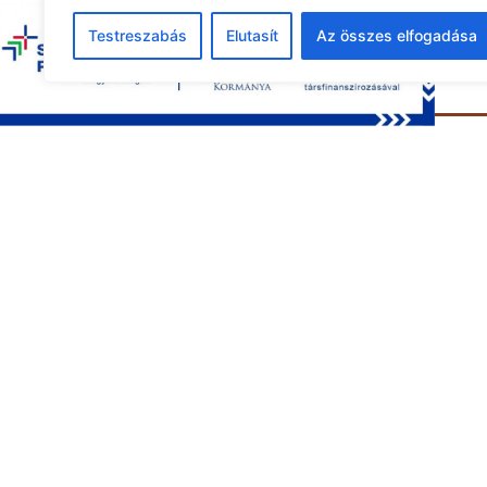
Testreszabás
Elutasít
Az összes elfogadása
Tová
Gyermeko
Szabadsá
gyermeko
alábbiak 