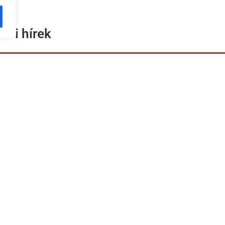
bbi hírek
rvosi értesítés
g miatt a
rvosi rendelés az
szerint változik: 2026.