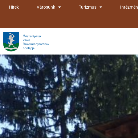
Skip
Hírek
Városunk
Turizmus
Intézmén
to
content