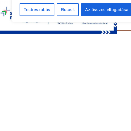
Testreszabás
Elutasít
Az összes elfogadása
Tová
Gyermeko
Szabadsá
gyermeko
alábbiak 