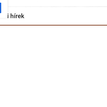
bbi hírek
rvosi értesítés
g miatt a
rvosi rendelés az
szerint változik: 2026.