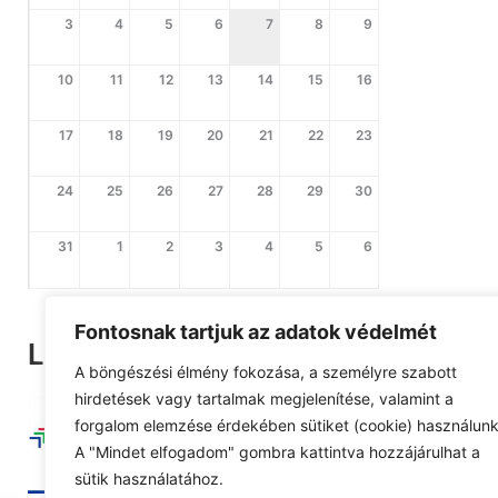
3
4
5
6
7
8
9
10
11
12
13
14
15
16
17
18
19
20
21
22
23
24
25
26
27
28
29
30
31
1
2
3
4
5
6
Fontosnak tartjuk az adatok védelmét
Legutóbbi pályázat
A böngészési élmény fokozása, a személyre szabott
hirdetések vagy tartalmak megjelenítése, valamint a
forgalom elemzése érdekében sütiket (cookie) használunk
A "Mindet elfogadom" gombra kattintva hozzájárulhat a
sütik használatához.