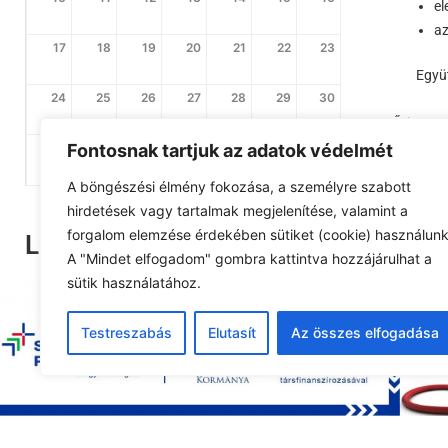
el
az
17
18
19
20
21
22
23
Együttm
24
25
26
27
28
29
30
Őriszent
31
1
2
3
4
5
6
Fontosnak tartjuk az adatok védelmét
Ő
A böngészési élmény fokozása, a személyre szabott
hirdetések vagy tartalmak megjelenítése, valamint a
po
forgalom elemzése érdekében sütiket (cookie) használunk
Legutóbbi pályázat
A "Mindet elfogadom" gombra kattintva hozzájárulhat a
sütik használatához.
Tová
Testreszabás
Elutasít
Az összes elfogadása