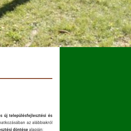
s új településfejlesztési és
vonatkozásában az alábbiakról
esztési döntése
alapján: