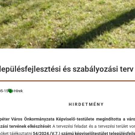
elepülésfejlesztési és szabályozási terv
05-15
Hírek
H I R D E T M É N Y
péter Város Önkormányzata Képviselő-testülete megindította
a váro
zási tervének elkészítését
A tervezési feladat és a tervezési terület 
nöket tájékoztatni
54/2024.(V.7.) számú képviselőtestület településfejl