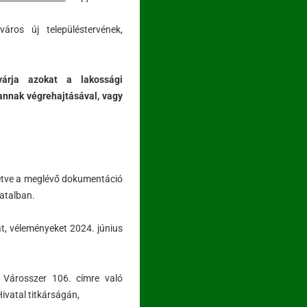
áros új településtervének,
várja azokat a lakossági
 annak végrehajtásával, vagy
illetve a meglévő dokumentáció
atalban.
at, véleményeket 2024. június
 Városszer 106. címre való
vatal titkárságán,