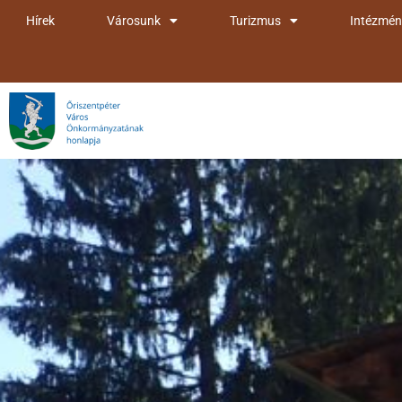
Skip
Hírek
Városunk
Turizmus
Intézmén
to
content