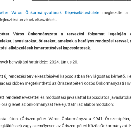
tpéter Város Önkormányzatának Képviselő-testülete
megkezdte a v
fejlesztési tervének elkészítését.
tpéter Város Önkormányzata a tervezési folyamat legelején 
eleket, javaslatokat, ötleteket, amelyek a hatályos rendezési tervvel,
sztési elképzelések ismertetésével kapcsolatosak.
yek benyújtási határideje: 2024. június 20.
tt új rendezési terv elkészítésével kapcsolatban felvilágosítás kérhető, 
gadási időben megtekinthető az Őriszentpéteri Közös Önkormányzati Hiv
ett rendelettervezettel és módosítási javaslattal kapcsolatos javaslatok
 óráig lehet az önkormányzat felé eljuttatni az alábbi módokon:
stai úton (Őriszentpéter Város Önkormányzata 9941 Őriszentpéter,
gküldéssel) vagy személyesen az Őriszentpéteri Közös Önkormányzati Hi