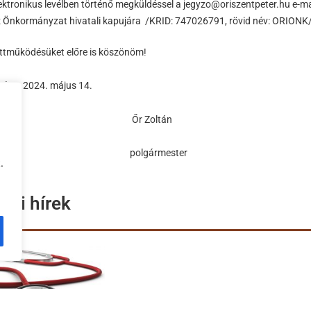
ektronikus levélben történő megküldéssel a jegyzo@oriszentpeter.hu e-mai
 Önkormányzat hivatali kapujára /KRID: 747026791, rövid név: ORIONK/
űködésüket előre is köszönöm!
péter, 2024. május 14.
r Zoltán
lgármester
.
bbi hírek