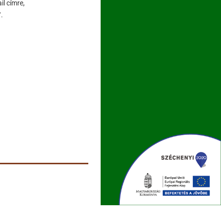
l címre,
.