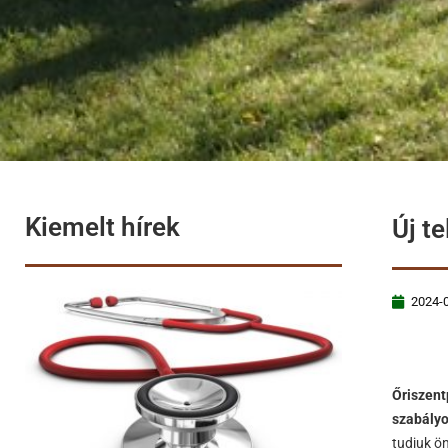
Kiemelt hírek
Új t
2024-
Őriszent
szabályo
tudjuk ö