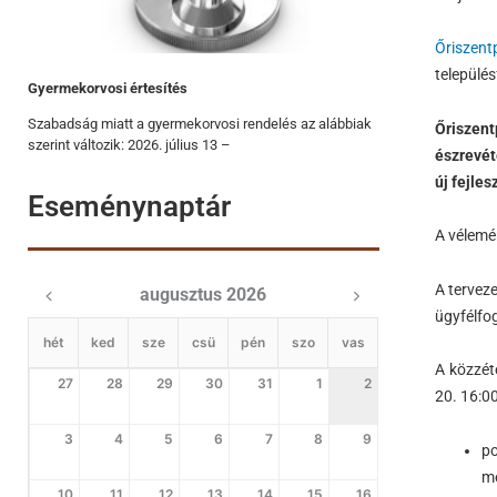
Őriszen
település
Gyermekorvosi értesítés
Szabadság miatt a gyermekorvosi rendelés az alábbiak
Őriszen
szerint változik: 2026. július 13 –
észrevét
új fejle
Eseménynaptár
A vélemén
A terveze
augusztus 2026
ügyfélfo
hét
ked
sze
csü
pén
szo
vas
A közzét
27
28
29
30
31
1
2
20. 16:00
3
4
5
6
7
8
9
po
me
10
11
12
13
14
15
16