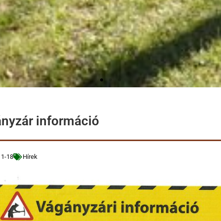
nyzár információ
11-18
Hírek