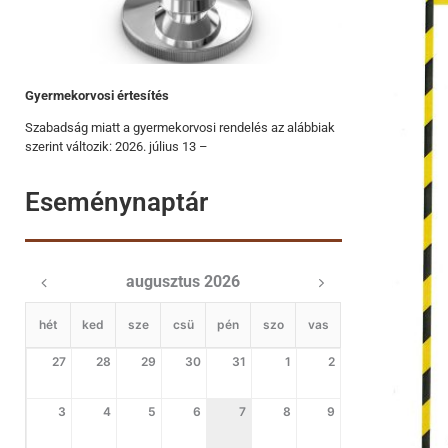
Gyermekorvosi értesítés
Szabadság miatt a gyermekorvosi rendelés az alábbiak
szerint változik: 2026. július 13 –
Eseménynaptár
augusztus 2026
hét
ked
sze
csü
pén
szo
vas
27
28
29
30
31
1
2
3
4
5
6
7
8
9