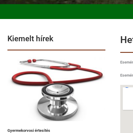
Kiemelt hírek
He
Esemén
Esemén
Gyermekorvosi értesítés