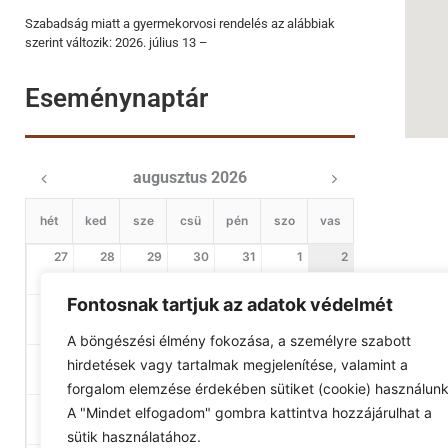
Szabadság miatt a gyermekorvosi rendelés az alábbiak
szerint változik: 2026. július 13 –
Eseménynaptár
augusztus 2026
hét
ked
sze
csü
pén
szo
vas
27
28
29
30
31
1
2
Fontosnak tartjuk az adatok védelmét
3
4
5
6
7
8
9
A böngészési élmény fokozása, a személyre szabott
10
11
12
13
14
15
16
hirdetések vagy tartalmak megjelenítése, valamint a
forgalom elemzése érdekében sütiket (cookie) használunk
17
18
19
20
21
22
23
A "Mindet elfogadom" gombra kattintva hozzájárulhat a
sütik használatához.