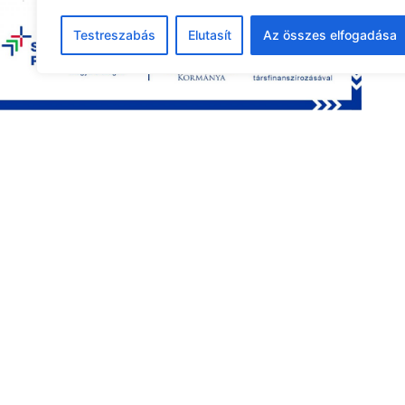
24
25
26
27
28
29
30
Testreszabás
Elutasít
Az összes elfogadása
31
1
2
3
4
5
6
Legutóbbi pályázat