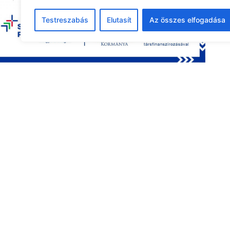
24
25
26
27
28
29
30
Testreszabás
Elutasít
Az összes elfogadása
31
1
2
3
4
5
6
Legutóbbi pályázat