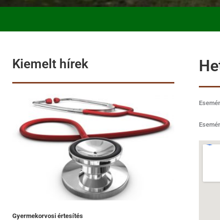
Kiemelt hírek
He
Esemény
Esemén
Gyermekorvosi értesítés