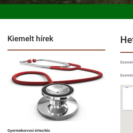
Kiemelt hírek
He
Esemény
Esemén
Gyermekorvosi értesítés