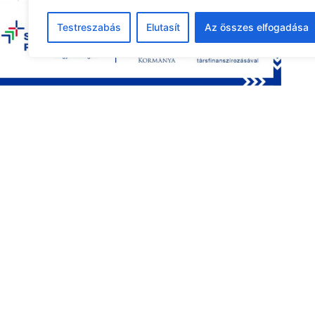
24
25
26
27
28
29
30
Testreszabás
Elutasít
Az összes elfogadása
31
1
2
3
4
5
6
Legutóbbi pályázat