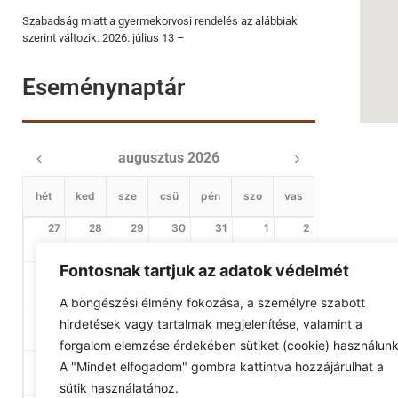
Szabadság miatt a gyermekorvosi rendelés az alábbiak
szerint változik: 2026. július 13 –
Eseménynaptár
augusztus 2026
hét
ked
sze
csü
pén
szo
vas
27
28
29
30
31
1
2
Fontosnak tartjuk az adatok védelmét
3
4
5
6
7
8
9
A böngészési élmény fokozása, a személyre szabott
10
11
12
13
14
15
16
hirdetések vagy tartalmak megjelenítése, valamint a
forgalom elemzése érdekében sütiket (cookie) használunk
17
18
19
20
21
22
23
A "Mindet elfogadom" gombra kattintva hozzájárulhat a
sütik használatához.