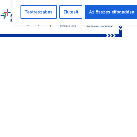
24
25
26
27
28
29
30
Testreszabás
Elutasít
Az összes elfogadása
31
1
2
3
4
5
6
Legutóbbi pályázat