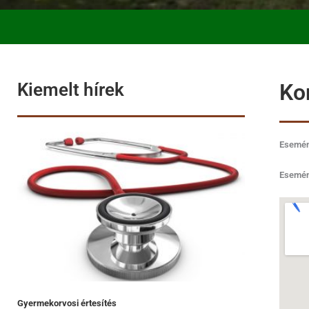
Kiemelt hírek
Ko
Esemén
Esemén
Gyermekorvosi értesítés