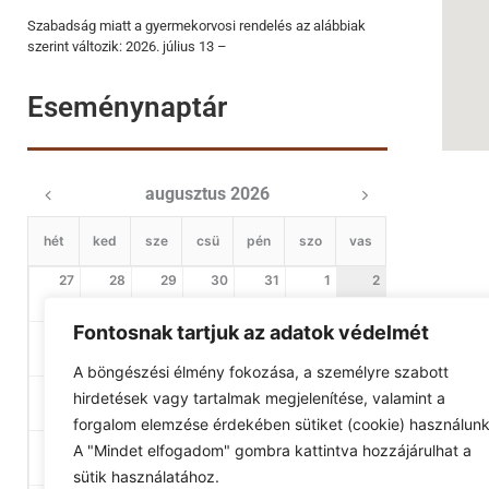
Szabadság miatt a gyermekorvosi rendelés az alábbiak
szerint változik: 2026. július 13 –
Eseménynaptár
augusztus 2026
hét
ked
sze
csü
pén
szo
vas
27
28
29
30
31
1
2
Fontosnak tartjuk az adatok védelmét
3
4
5
6
7
8
9
A böngészési élmény fokozása, a személyre szabott
10
11
12
13
14
15
16
hirdetések vagy tartalmak megjelenítése, valamint a
forgalom elemzése érdekében sütiket (cookie) használunk
17
18
19
20
21
22
23
A "Mindet elfogadom" gombra kattintva hozzájárulhat a
sütik használatához.