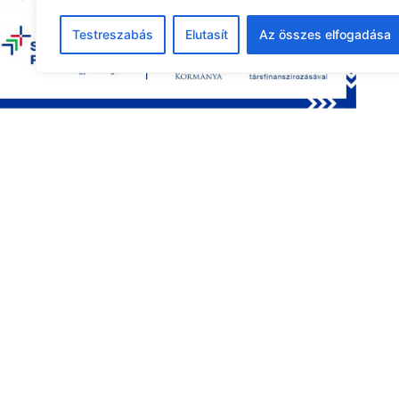
24
25
26
27
28
29
30
Testreszabás
Elutasít
Az összes elfogadása
31
1
2
3
4
5
6
Legutóbbi pályázat