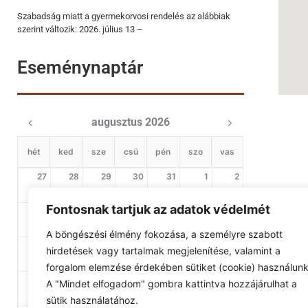
Szabadság miatt a gyermekorvosi rendelés az alábbiak
szerint változik: 2026. július 13 –
Eseménynaptár
augusztus 2026
hét
ked
sze
csü
pén
szo
vas
27
28
29
30
31
1
2
Fontosnak tartjuk az adatok védelmét
3
4
5
6
7
8
9
A böngészési élmény fokozása, a személyre szabott
10
11
12
13
14
15
16
hirdetések vagy tartalmak megjelenítése, valamint a
forgalom elemzése érdekében sütiket (cookie) használunk
17
18
19
20
21
22
23
A "Mindet elfogadom" gombra kattintva hozzájárulhat a
sütik használatához.