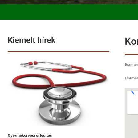
Kiemelt hírek
Ko
Esemény
Esemén
Gyermekorvosi értesítés