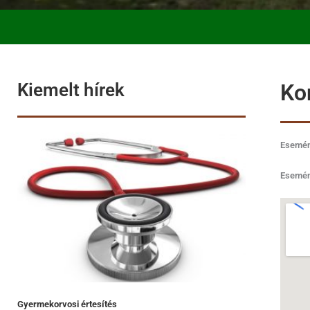
Kiemelt hírek
Ko
Esemén
Esemén
Gyermekorvosi értesítés