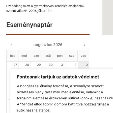
Szabadság miatt a gyermekorvosi rendelés az alábbiak
szerint változik: 2026. július 13 –
Eseménynaptár
augusztus 2026
hét
ked
sze
csü
pén
szo
vas
27
28
29
30
31
1
2
Fontosnak tartjuk az adatok védelmét
3
4
5
6
7
8
9
A böngészési élmény fokozása, a személyre szabott
10
11
12
13
14
15
16
hirdetések vagy tartalmak megjelenítése, valamint a
forgalom elemzése érdekében sütiket (cookie) használunk
17
18
19
20
21
22
23
A "Mindet elfogadom" gombra kattintva hozzájárulhat a
sütik használatához.