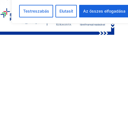
24
25
26
27
28
29
30
Testreszabás
Elutasít
Az összes elfogadása
31
1
2
3
4
5
6
Legutóbbi pályázat