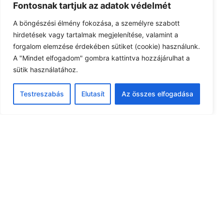
Fontosnak tartjuk az adatok védelmét
hulldékszállítási nap
A böngészési élmény fokozása, a személyre szabott
hirdetések vagy tartalmak megjelenítése, valamint a
forgalom elemzése érdekében sütiket (cookie) használunk.
Esemény kezdete: március 14, 2025
A "Mindet elfogadom" gombra kattintva hozzájárulhat a
Esemény időpont:
sütik használatához.
Testreszabás
Elutasít
Az összes elfogadása