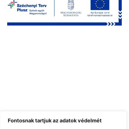
Kommunális űrítés
Fontosnak tartjuk az adatok védelmét