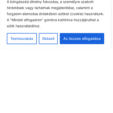
A böngészési élmény fokozása, a személyre szabott
hirdetések vagy tartalmak megjelenítése, valamint a
Esemény kezdete: szeptember 20, 2021
forgalom elemzése érdekében sütiket (cookie) használunk.
Esemény időpont:
A "Mindet elfogadom" gombra kattintva hozzájárulhat a
sütik használatához.
Testreszabás
Elutasít
Az összes elfogadása